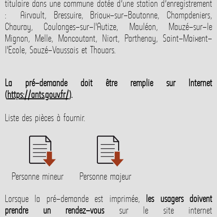
titulaire dans une commune dotée d’une station d’enregistrement
: Airvault, Bressuire, Brioux-sur-Boutonne, Champdeniers,
Chauray, Coulonges-sur-l'Autize, Mauléon, Mauzé-sur-le
Mignon, Melle, Moncoutant, Niort, Parthenay, Saint-Maixent-
l'Ecole, Sauzé-Vaussais et Thouars.
La pré-demande doit être remplie sur Internet
(
https://ants.gouv.fr/
).
Liste des pièces à fournir.
Personne mineur
Personne majeur
Lorsque la pré-demande est imprimée,
les usagers doivent
prendre un rendez-vous
sur le site internet