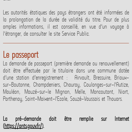
Les autorités étatiques des pays étrangers ont été informées de
la prolongation de la durée de validité du titre. Pour de plus
amples informations, il est conseillé, en vue d’un voyage à
l’étranger, de consulter le site Service Public.
Le passeport
La demande de passeport (première demande ou renouvellement)
doit être effectuée par le titulaire dans une commune dotée
d’une station d’enregistrement : Airvault, Bressuire, Brioux-
sur-Boutonne, Champdeniers, Chauray, Coulonges-sur-l'Autize,
Mauléon, Mauzé-sur-le Mignon, Melle, Moncoutant, Niort,
Parthenay, Saint-Maixent-l'Ecole, Sauzé-Vaussais et Thouars.
La pré-demande doit être remplie sur Internet
(
https://ants.gouv.fr/
).