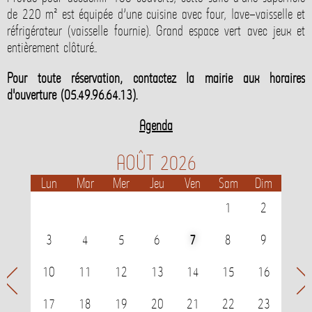
de 220 m² est équipée d’une cuisine avec four, lave-vaisselle et
réfrigérateur (vaisselle fournie). Grand espace vert avec jeux et
entièrement clôturé..
Pour toute réservation, contactez la mairie aux horaires
d'ouverture (05.49.96.64.13).
Agenda
AOÛT 2026
Lun
Mar
Mer
Jeu
Ven
Sam
Dim
1
2
3
4
5
6
7
8
9
Mois
Mois
10
11
12
13
14
15
16
précédent
suiva
17
18
19
20
21
22
23